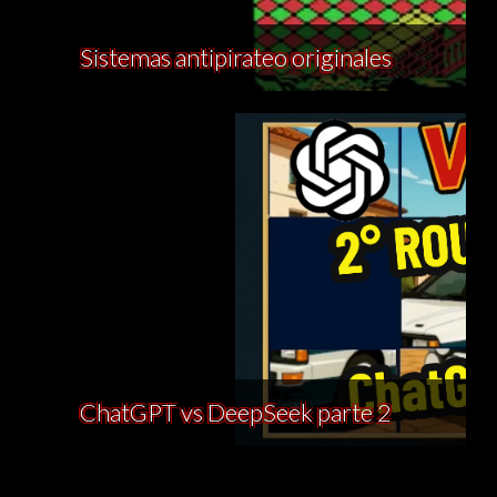
Sistemas antipirateo originales
ChatGPT vs DeepSeek parte 2